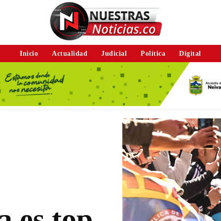
Inicio
Actualidad
Judicial
Política
Digital
a es top