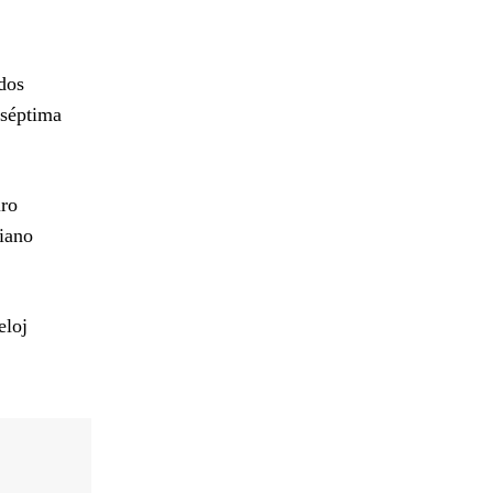
dos
 séptima
iro
riano
eloj