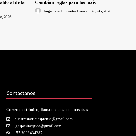
ldo al de la
Cambian reglas para los taxis
Jorge Camilo Puentes Luna
-
8 Agosto, 2026
o, 2026
Contáctanos
Correo electrónico, llama o chatea con nosotras:
nuestrasnoticiasprensa@gmail.com
gruposinergico@gmail.com
+57 3008434287