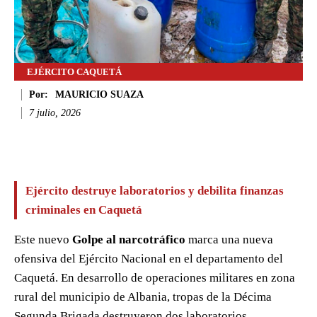
EJÉRCITO CAQUETÁ
Por:
MAURICIO SUAZA
7 julio, 2026
Facebook
Twitter
WhatsApp
Li
Ejército destruye laboratorios y debilita finanzas
criminales en Caquetá
Este nuevo
Golpe al narcotráfico
marca una nueva
ofensiva del Ejército Nacional en el departamento del
Caquetá. En desarrollo de operaciones militares en zona
rural del municipio de Albania, tropas de la Décima
Segunda Brigada destruyeron dos laboratorios