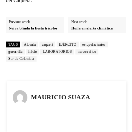
del Caquetá.
Previous article
Next article
Neiva blinda la fiesta tricolor
Huila en alerta climática
TAGS
Albania
caquetá
EJÉRCITO
estupefacientes
guerrrilla
inicio
LABORATORIOS
narcotrafico
Sur de Colombia
MAURICIO SUAZA