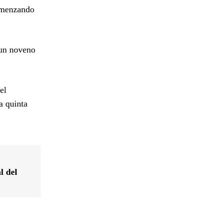
comenzando
 un noveno
el
a quinta
l del