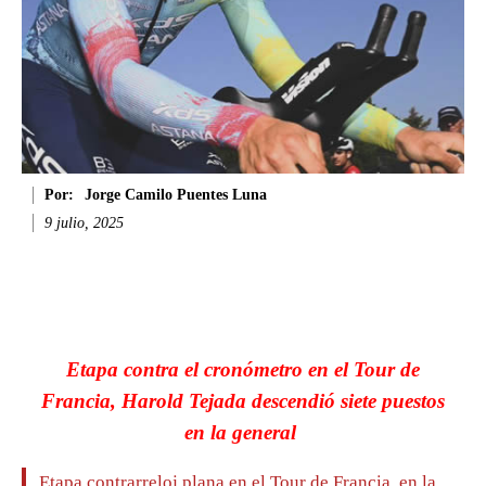
Por:
Jorge Camilo Puentes Luna
9 julio, 2025
Facebook
Twitter
WhatsApp
Li
Etapa contra el cronómetro en el Tour de
Francia, Harold Tejada descendió siete puestos
en la general
Etapa contrarreloj plana en el Tour de Francia, en la