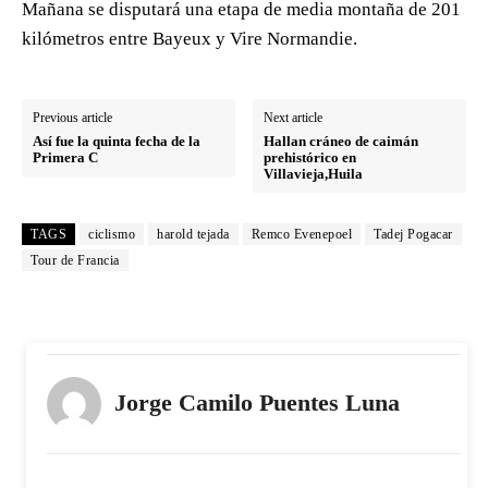
Mañana se disputará una etapa de media montaña de 201
kilómetros entre Bayeux y Vire Normandie.
Previous article
Next article
Así fue la quinta fecha de la
Hallan cráneo de caimán
Primera C
prehistórico en
Villavieja,Huila
TAGS
ciclismo
harold tejada
Remco Evenepoel
Tadej Pogacar
Tour de Francia
Jorge Camilo Puentes Luna