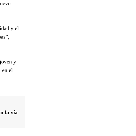
nuevo
idad y el
sas”,
 joven y
 en el
n la vía