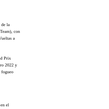
 de la
 Team), con
Vueltas a
d Prix
uro 2022 y
y fogueo
 en el