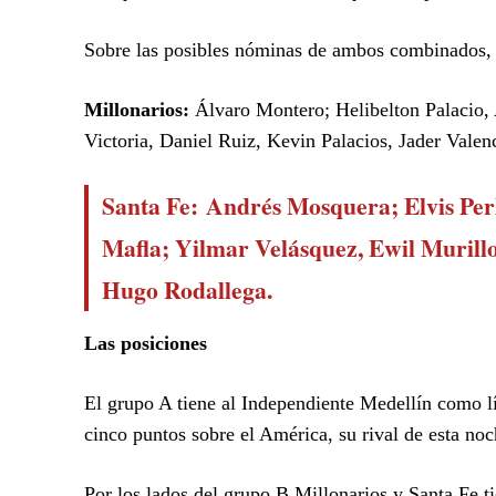
Sobre las posibles nóminas de ambos combinados, s
Millonarios:
Álvaro Montero; Helibelton Palacio,
Victoria, Daniel Ruiz, Kevin Palacios, Jader Valen
Santa Fe:
Andrés Mosquera; Elvis Per
Mafla; Yilmar Velásquez, Ewil Murill
Hugo Rodallega.
Las posiciones
El grupo A tiene al Independiente Medellín como líd
cinco puntos sobre el América, su rival de esta noc
Por los lados del grupo B Millonarios y Santa Fe 