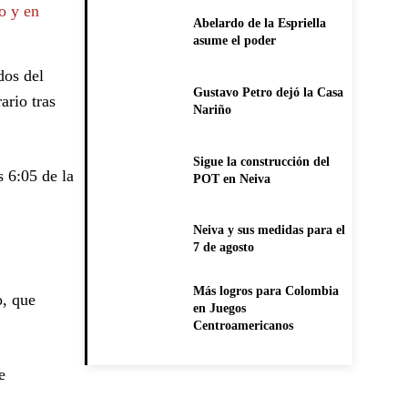
o y en
Abelardo de la Espriella
asume el poder
dos del
Gustavo Petro dejó la Casa
ario tras
Nariño
Sigue la construcción del
s 6:05 de la
POT en Neiva
Neiva y sus medidas para el
7 de agosto
Más logros para Colombia
o, que
en Juegos
Centroamericanos
e