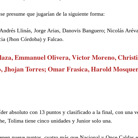
e presume que jugarían de la siguiente forma:
 Andrés Llinás, Jorge Arias, Danovis Banguero; Nicolás Arév
cia (Jhon Córdoba) y Falcao.
laza, Emmanuel Olivera, Victor Moreno, Christ
o, Jhojan Torres; Omar Frasica, Harold Mosquer
er absoluto con 13 puntos y clasificado a la final, con una v
he, Tolima tiene cinco unidades y Junior solo una.
tienen nueve puntos, cuatro más que Nacional y Once Caldas e