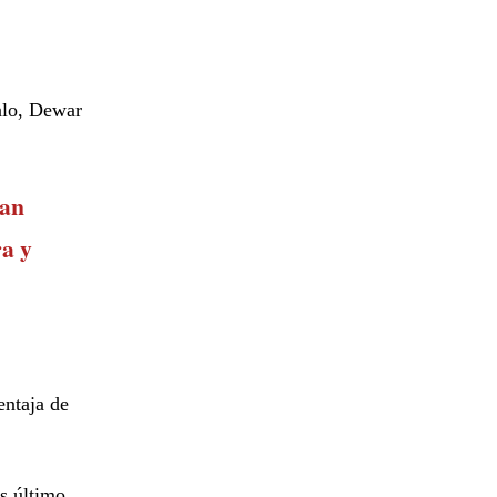
alo, Dewar
ian
a y
entaja de
s último