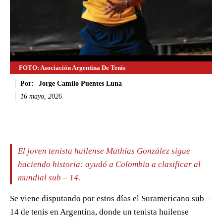
FOTO: Asociación Argentina De Tenis
Por:
Jorge Camilo Puentes Luna
16 mayo, 2026
Facebook
Twitter
WhatsApp
Li
El joven tenista huilense Mathías González sigue
haciendo historia: ayudó a Colombia a clasificar al
mundial sub – 14.
Se viene disputando por estos días el Suramericano sub –
14 de tenis en Argentina, donde un tenista huilense