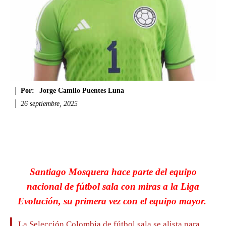
Por:
Jorge Camilo Puentes Luna
26 septiembre, 2025
Facebook
Twitter
WhatsApp
Li
Santiago Mosquera hace parte del equipo
nacional de fútbol sala con miras a la Liga
Evolución, su primera vez con el equipo mayor.
La Selección Colombia de fútbol sala se alista para