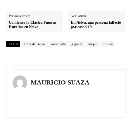
Previous article
Next article
Comienza la Clásica Futuras
En Neiva, una persona falleció
Estrellas en Neiva
por covid-19
TAGS
arma de fuego
asesinada
gigante
mujer
policia
MAURICIO SUAZA