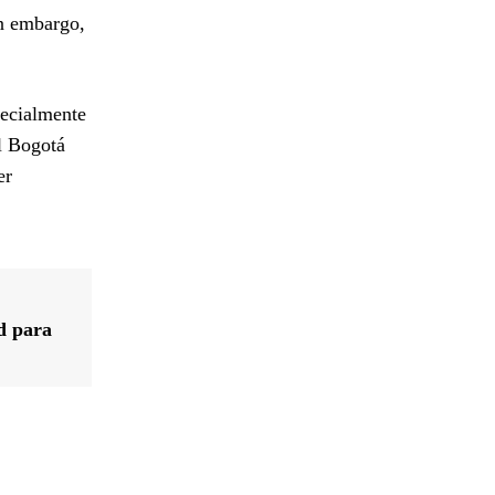
in embargo,
pecialmente
l Bogotá
er
d para