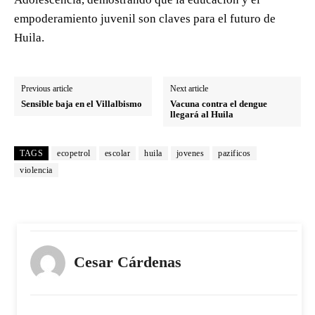
empoderamiento juvenil son claves para el futuro de
Huila.
Previous article
Next article
Sensible baja en el Villalbismo
Vacuna contra el dengue
llegará al Huila
TAGS
ecopetrol
escolar
huila
jovenes
pazificos
violencia
Cesar Cárdenas