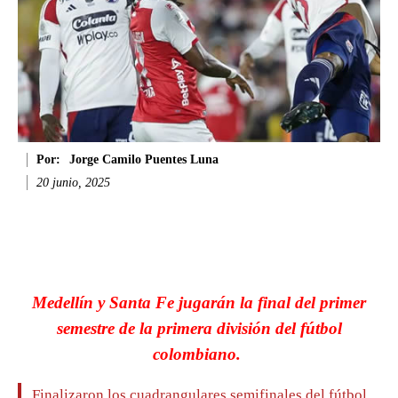
Por:
Jorge Camilo Puentes Luna
20 junio, 2025
Facebook
Twitter
WhatsApp
Li
Medellín y Santa Fe jugarán la final del primer
semestre de la primera división del fútbol
colombiano.
Finalizaron los cuadrangulares semifinales del fútbol