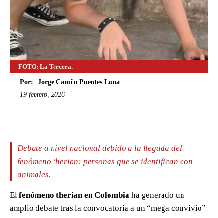
FOTO: La Tercera.
Por:
Jorge Camilo Puentes Luna
19 febrero, 2026
Facebook
Twitter
WhatsApp
Li
Debate a nivel nacional debido a la llegada del
fenómeno therian: personas que se identifican con
animales.
El
fenómeno therian en Colombia
ha generado un
amplio debate tras la convocatoria a un “mega convivio”