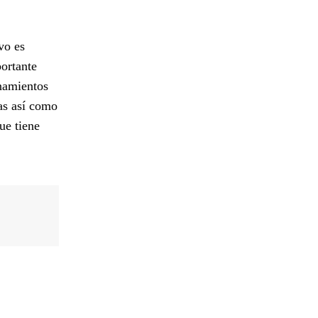
vo es
ortante
enamientos
as así como
ue tiene