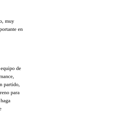
ro, muy
portante en
 equipo de
rmance,
n partido,
treno para
 haga
e