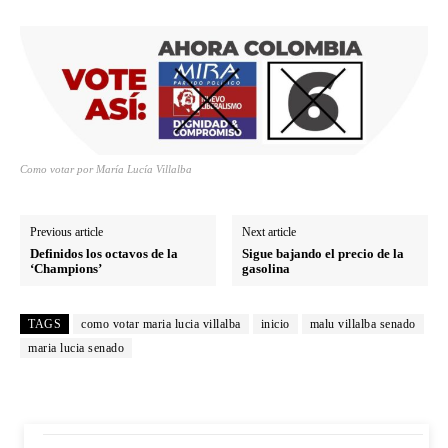
Como votar por María Lucía Villalba
Previous article
Next article
Definidos los octavos de la
Sigue bajando el precio de la
‘Champions’
gasolina
TAGS
como votar maria lucia villalba
inicio
malu villalba senado
maria lucia senado