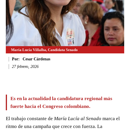
María Lucía Villalba, Candidata Senado
Por:
Cesar Cárdenas
27 febrero, 2026
Facebook
Twitter
WhatsApp
Li
Es en la actualidad la candidatura regional más
fuerte hacia el Congreso colombiano.
El trabajo constante de
María Lucía al Senado
marca el
ritmo de una campaña que crece con fuerza. La