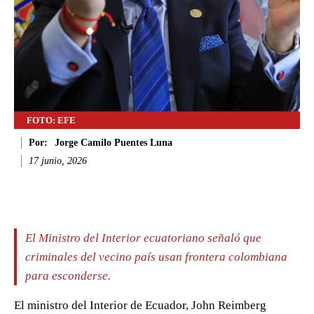
FOTO: EFE
Por:
Jorge Camilo Puentes Luna
17 junio, 2026
Facebook
Twitter
WhatsApp
Li
El Ministro del Interior ecuatoriano señaló que
criminales del vecino país usan frontera colombiana
para esconderse.
El ministro del Interior de Ecuador, John Reimberg