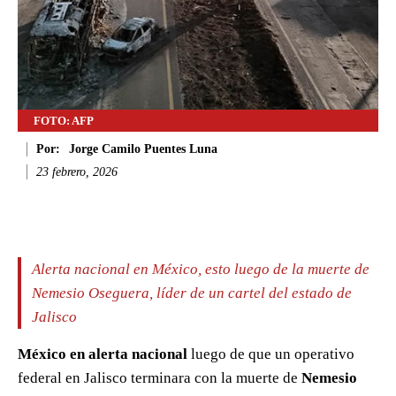
FOTO: AFP
Por:
Jorge Camilo Puentes Luna
23 febrero, 2026
Facebook
Twitter
WhatsApp
Li
Alerta nacional en México, esto luego de la muerte de
Nemesio Oseguera, líder de un cartel del estado de
Jalisco
México en alerta nacional
luego de que un operativo
federal en Jalisco terminara con la muerte de
Nemesio