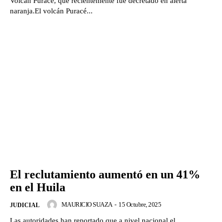
Volcán Puracé, que recientemente fue decretado en alerta
naranja.El volcán Puracé...
El reclutamiento aumentó en un 41%
en el Huila
MAURICIO SUAZA
-
15 Octubre, 2025
JUDICIAL
Las autoridades han reportado que a nivel nacional el