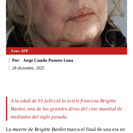
Foto: AFP
Por:
Jorge Camilo Puentes Luna
28 diciembre, 2025
Facebook
Twitter
WhatsApp
Li
A la edad de 91 falleció la actriz francesa Brigitte
Bardot, una de las grandes divas del cine mundial de
mediados del siglo pasado.
La
muerte de Brigitte Bardot
marca el final de una era en