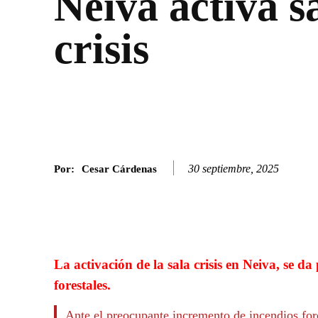
Neiva activa s
crisis
30 septiembre, 2025
Por:
Cesar Cárdenas
Facebook
Twitter
SHARE
La activación de la sala crisis en Neiva, se d
forestales.
Ante el preocupante incremento de incendios fore