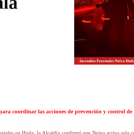
ala
Incendios Forestales Neiva Huil
WhatsApp
Linkedin
a para coordinar las acciones de prevención y control de
stales en Huila, la Alcaldía confirmó que Neiva activa sala cr