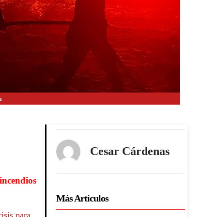
a
Cesar Cárdenas
 incendios
Más Artículos
isis para