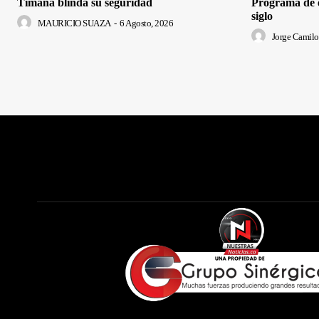
Timaná blinda su seguridad
Programa de e
siglo
MAURICIO SUAZA
-
6 Agosto, 2026
Jorge Camilo