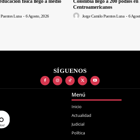
ducación física llegó a medio
Colombia llegó a 200 podios en
Centroamericanos
 Puentes Luna
-
6 Agosto, 2026
Jorge Camilo Puentes Luna
-
6 Agost
SÍGUENOS
Menú
Inicio
Actualidad
Judicial
Política