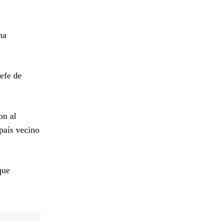
na
efe de
on al
país vecino
que