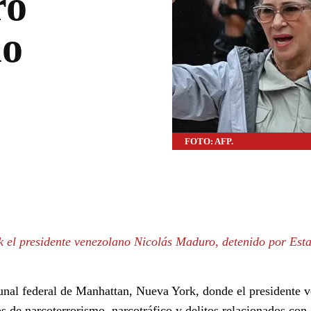
ro
io
FOTO: AFP.
WhatsApp
Linkedin
 el presidente venezolano Nicolás Maduro, detenido por Est
bunal federal de Manhattan, Nueva York, donde el presidente 
 de narcoterrorismo, narcotráfico y delitos relacionados con