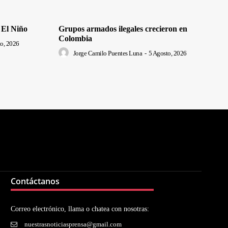
 El Niño
Grupos armados ilegales crecieron en
Colombia
o, 2026
Jorge Camilo Puentes Luna
-
5 Agosto, 2026
Contáctanos
Correo electrónico, llama o chatea con nosotras:
nuestrasnoticiasprensa@gmail.com