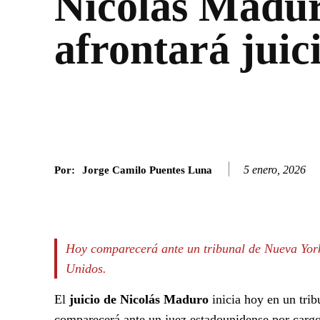
Nicolás Madu
afrontará juic
5 enero, 2026
Por:
Jorge Camilo Puentes Luna
Facebook
Twitter
SHARE
Hoy comparecerá ante un tribunal de Nueva York
Unidos.
El
juicio de Nicolás Maduro
inicia hoy en un tri
comparecerá ante un juez estadounidense por cargos