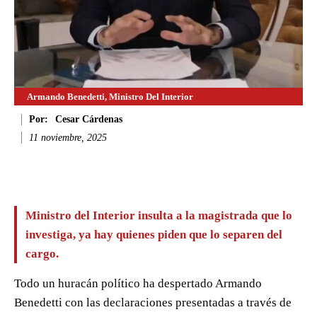
Armando Benedetti, Ministro Del Interior
Por:
Cesar Cárdenas
11 noviembre, 2025
Facebook
Twitter
WhatsApp
Li
Ministro del Interior insulta a la magistrada que lo
investiga, ya hay quienes piden que lo separen del
cargo.
Todo un huracán político ha despertado Armando
Benedetti con las declaraciones presentadas a través de