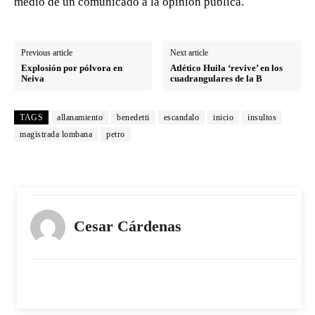
medio de un comunicado a la opinión pública.
Previous article
Next article
Explosión por pólvora en
Atlético Huila ‘revive’ en los
Neiva
cuadrangulares de la B
TAGS
allanamiento
benedetti
escandalo
inicio
insultos
magistrada lombana
petro
Cesar Cárdenas