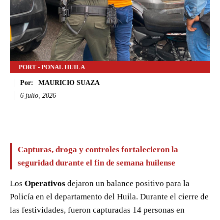
PORT - PONAL HUILA
Por:
MAURICIO SUAZA
6 julio, 2026
Facebook
Twitter
WhatsApp
Li
Capturas, droga y controles fortalecieron la
seguridad durante el fin de semana huilense
Los
Operativos
dejaron un balance positivo para la
Policía en el departamento del Huila. Durante el cierre de
las festividades, fueron capturadas 14 personas en