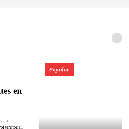
Popular
ntes en
es en
 territorial,