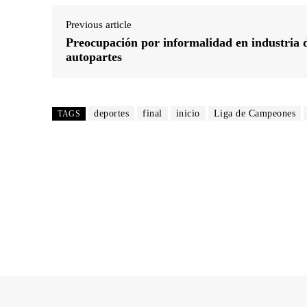
Previous article
Preocupación por informalidad en industria 
autopartes
deportes
final
inicio
Liga de Campeones
TAGS