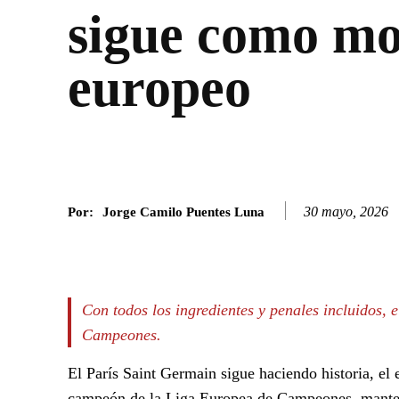
sigue como m
europeo
30 mayo, 2026
Por:
Jorge Camilo Puentes Luna
Facebook
Twitter
SHARE
Con todos los ingredientes y penales incluidos, 
Campeones.
El París Saint Germain sigue haciendo historia, e
campeón de la Liga Europea de Campeones, manten