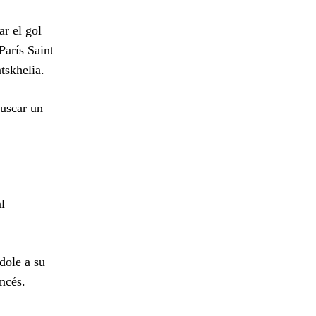
r el gol
París Saint
tskhelia.
buscar un
l
dole a su
ancés.