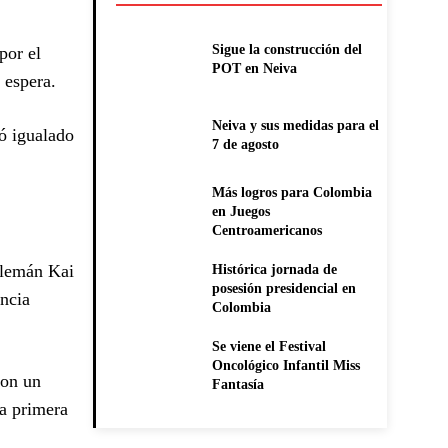
Sigue la construcción del
por el
POT en Neiva
 espera.
Neiva y sus medidas para el
dó igualado
7 de agosto
Más logros para Colombia
en Juegos
Centroamericanos
alemán Kai
Histórica jornada de
posesión presidencial en
encia
Colombia
Se viene el Festival
Oncológico Infantil Miss
con un
Fantasía
la primera