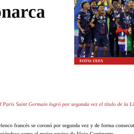
onarca
FOTO: UEFA
WhatsApp
Linkedin
el París Saint Germain logró por segunda vez el título de la L
l elenco francés se coronó por segunda vez y de forma consec
iéndose como el mejor equipo de Viejo Continente.