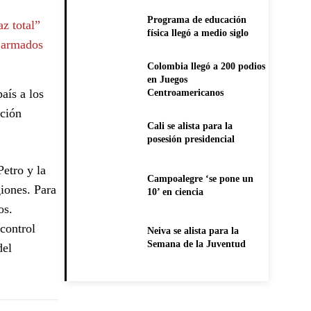
Programa de educación
az total”
física llegó a medio siglo
s armados
Colombia llegó a 200 podios
en Juegos
aís a los
Centroamericanos
ación
Cali se alista para la
posesión presidencial
Petro y la
Campoalegre ‘se pone un
giones. Para
10’ en ciencia
os.
 control
Neiva se alista para la
Semana de la Juventud
del