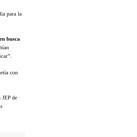
ia para la
en busca
bían
icar”.
etía con
a JEP de
os