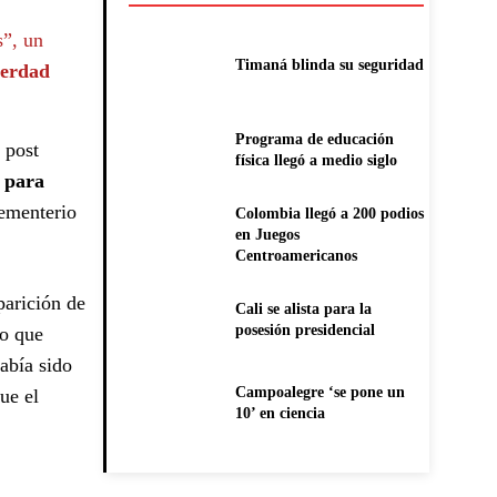
s”, un
Timaná blinda su seguridad
verdad
Programa de educación
 post
física llegó a medio siglo
o para
cementerio
Colombia llegó a 200 podios
en Juegos
Centroamericanos
parición de
Cali se alista para la
posesión presidencial
lo que
abía sido
Campoalegre ‘se pone un
ue el
10’ en ciencia