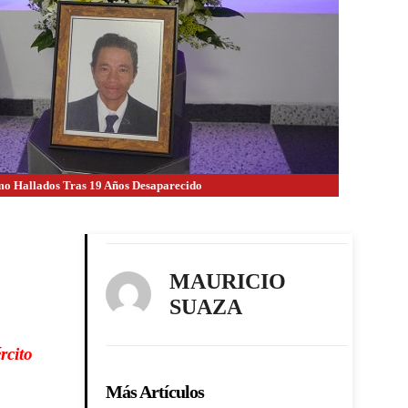
mo Hallados Tras 19 Años Desaparecido
MAURICIO
SUAZA
rcito
Más Artículos