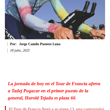
Por:
Jorge Camilo Puentes Luna
18 julio, 2025
Facebook
Twitter
WhatsApp
Li
La jornada de hoy en el Tour de Francia aferra
a Tadej Pogacar en el primer puesto de la
general, Harold Tejada es plaza 66
El Tour de Francia llegó a su etapa 13, una contrarreloj