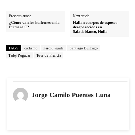
Previous article
Next article
¿Cómo van los huilenses en la
Hallan cuerpos de esposos
Primera C?
desaparecidos en
Saladoblanco, Huila
TAGS
ciclismo
harold tejada
Santiago Buitrago
Tadej Pogacar
Tour de Francia
Jorge Camilo Puentes Luna