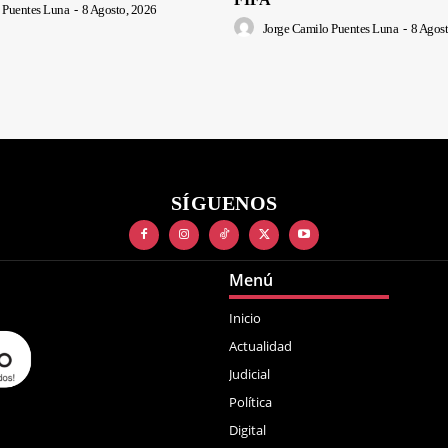
 Puentes Luna
-
8 Agosto, 2026
Jorge Camilo Puentes Luna
-
8 Agost
SÍGUENOS
Menú
Inicio
Actualidad
Judicial
Política
Digital