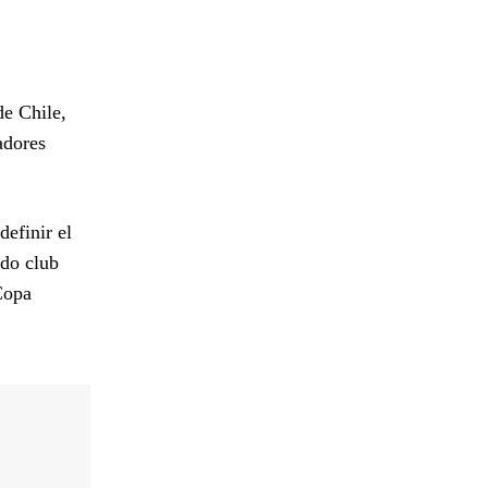
de Chile,
adores
definir el
ndo club
Copa