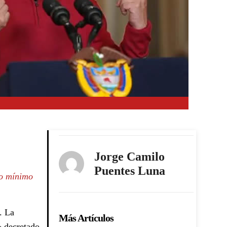
Jorge Camilo
Puentes Luna
io mínimo
. La
Más Artículos
% decretado