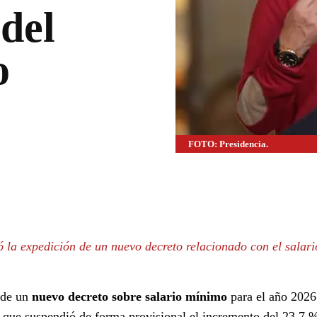
del
o
FOTO: Presidencia.
WhatsApp
Linkedin
ió la expedición de un nuevo decreto relacionado con el salar
 de un
nuevo decreto sobre salario mínimo
para el año 2026
, que suspendió de forma provisional el incremento del 23,7 