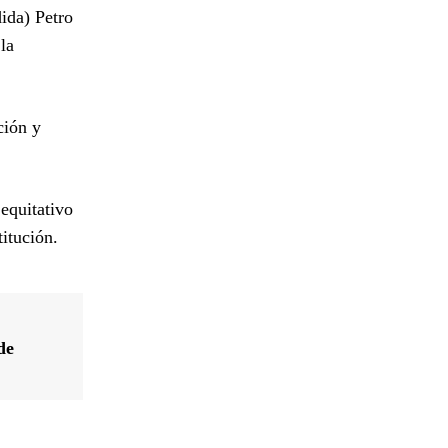
ida) Petro
la
ción y
equitativo
titución.
de