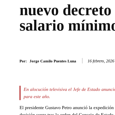
nuevo decreto 
salario mínim
16 febrero, 2026
Por:
Jorge Camilo Puentes Luna
Facebook
Twitter
SHARE
En alocución televisiva el Jefe de Estado anunc
para este año.
El presidente Gustavo Petro anunció la expedición
decisión surge tras la orden del Consejo de Estado