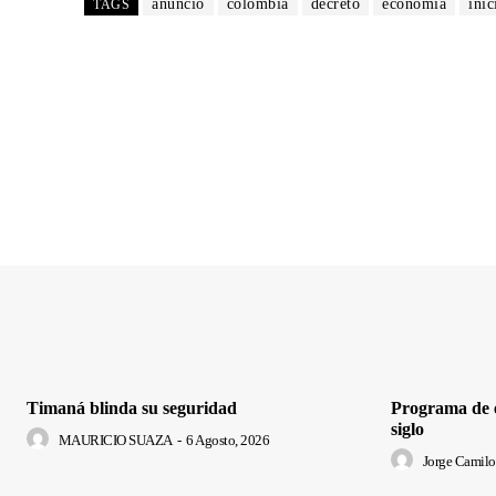
anuncio
colombia
decreto
economia
inic
TAGS
Timaná blinda su seguridad
Programa de e
siglo
MAURICIO SUAZA
-
6 Agosto, 2026
Jorge Camilo