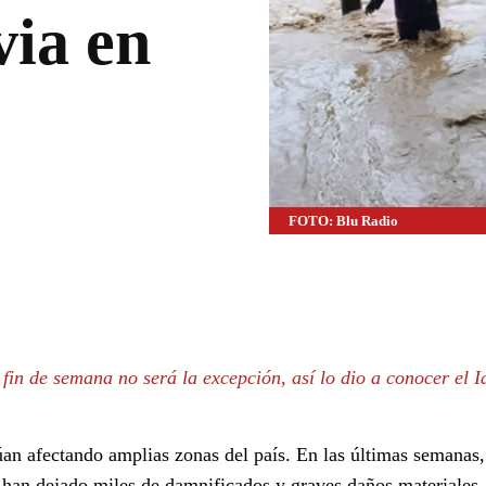
via en
FOTO: Blu Radio
WhatsApp
Linkedin
te fin de semana no será la excepción, así lo dio a conocer el 
an afectando amplias zonas del país. En las últimas semanas,
 han dejado miles de damnificados y graves daños materiales.