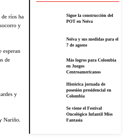
Sigue la construcción del
 de ríos ha
POT en Neiva
socorro y
Neiva y sus medidas para el
7 de agosto
e esperan
as de
Más logros para Colombia
en Juegos
Centroamericanos
Histórica jornada de
a
posesión presidencial en
tardes y
Colombia
Se viene el Festival
Oncológico Infantil Miss
 y Nariño.
Fantasía