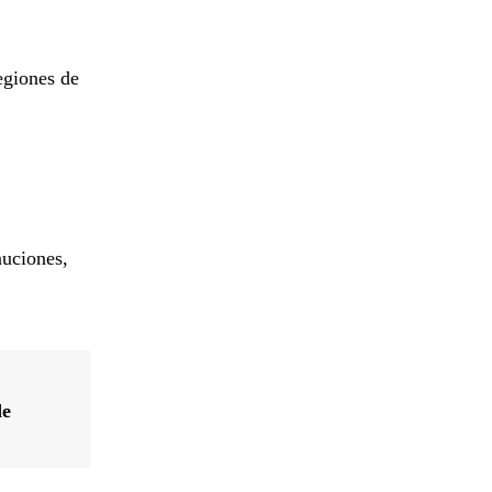
regiones de
auciones,
de