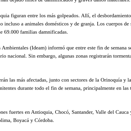
uia figuran entre los más golpeados. Allí, el desbordamiento
do incluso a animales domésticos y de granja. Los cuerpos de 
de 69.000 familias damnificadas.
s Ambientales (Ideam) informó que entre este fin de semana s
torio nacional. Sin embargo, algunas zonas registrarán torment
erán las más afectadas, junto con sectores de la Orinoquía y l
itentes durante todo el fin de semana, principalmente en las 
iones fuertes en Antioquia, Chocó, Santander, Valle del Cauca
olima, Boyacá y Córdoba.