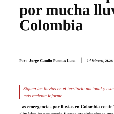
por mucha llu
Colombia
14 febrero, 2026
Por:
Jorge Camilo Puentes Luna
Facebook
Twitter
SHARE
Siguen las lluvias en el territorio nacional y es
más reciente informe
Las
emergencias por lluvias en Colombia
continú
climático ha provocado fuertes precipitaciones que