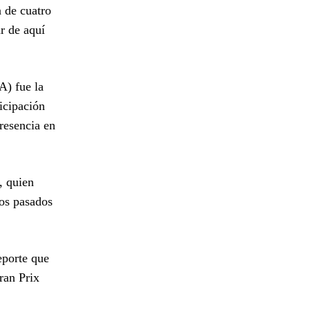
a de cuatro
ar de aquí
A) fue la
ticipación
resencia en
, quien
los pasados
eporte que
ran Prix