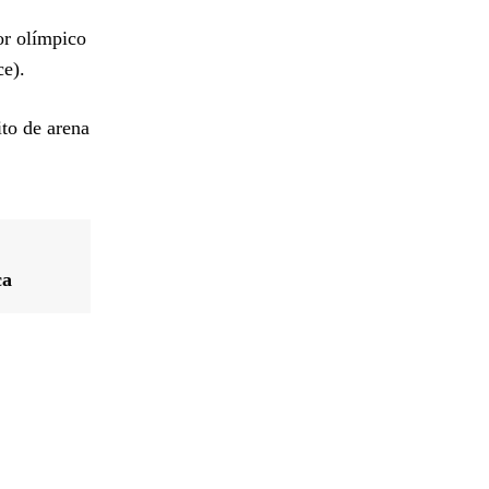
or olímpico
ce).
ito de arena
ca