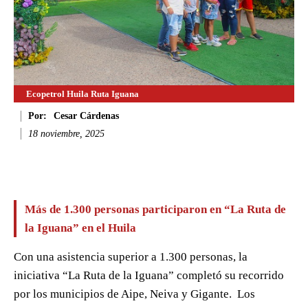
Ecopetrol Huila Ruta Iguana
Por:
Cesar Cárdenas
18 noviembre, 2025
Facebook
Twitter
WhatsApp
Li
Más de 1.300 personas participaron en
“La Ruta de
la Iguana” en el Huila
Con una asistencia superior a 1.300 personas, la
iniciativa “La Ruta de la Iguana” completó su recorrido
por los municipios de Aipe, Neiva y Gigante.
Los