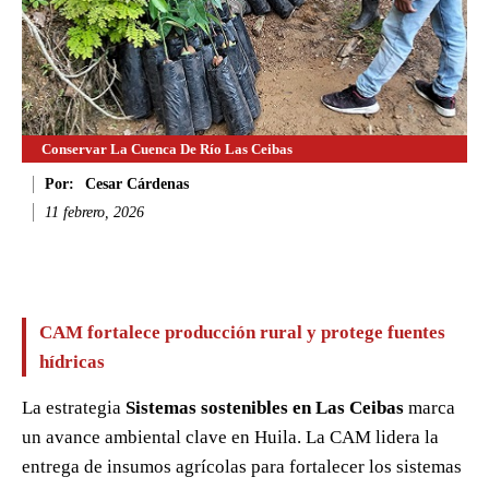
Conservar La Cuenca De Río Las Ceibas
Por:
Cesar Cárdenas
11 febrero, 2026
Facebook
Twitter
WhatsApp
Li
CAM fortalece producción rural y protege fuentes
hídricas
La estrategia
Sistemas sostenibles en Las Ceibas
marca
un avance ambiental clave en Huila. La CAM lidera la
entrega de insumos agrícolas para fortalecer los sistemas