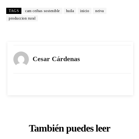
TAGS
cam ceibas sostenible
huila
inicio
neiva
produccion rural
Cesar Cárdenas
También puedes leer