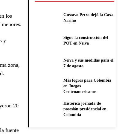
Gustavo Petro dejó la Casa
en los
Nariño
7 menores.
Sigue la construcción del
s y
POT en Neiva
Neiva y sus medidas para el
sma zona,
7 de agosto
d.
Más logros para Colombia
en Juegos
Centroamericanos
Histórica jornada de
uyeron 20
posesión presidencial en
Colombia
la fuente