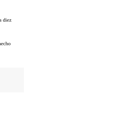
a diez
 hecho