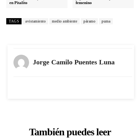
en Pitalito
femenino
TAGS
avistamiento
medio ambiente
páramo
puma
Jorge Camilo Puentes Luna
También puedes leer