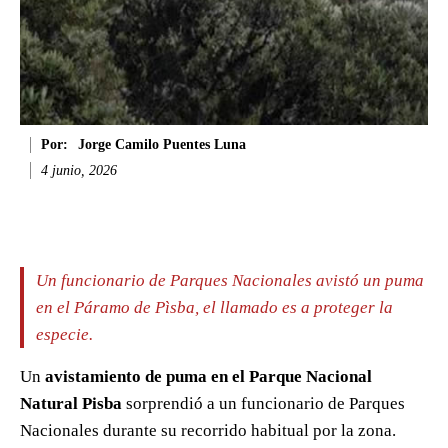
Por:
Jorge Camilo Puentes Luna
4 junio, 2026
Facebook
Twitter
WhatsApp
Li
Un funcionario de Parques Nacionales avistó un puma
en el Páramo de Pìsba, el llamado es a proteger la
especie.
Un
avistamiento de puma en el Parque Nacional
Natural Pisba
sorprendió a un funcionario de Parques
Nacionales durante su recorrido habitual por la zona.