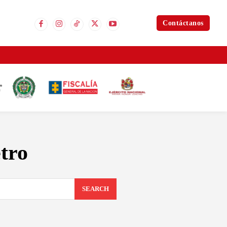
Contáctanos
etro
SEARCH