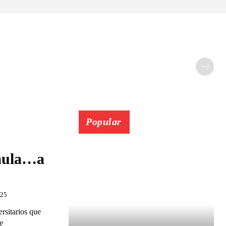
Popular
 aula…a
025
rsitarios que
e