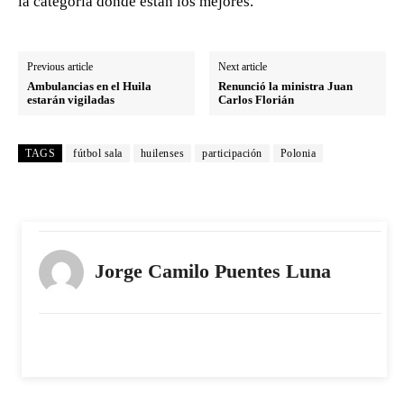
la categoría donde están los mejores.
Previous article
Next article
Ambulancias en el Huila
Renunció la ministra Juan
estarán vigiladas
Carlos Florián
TAGS
fútbol sala
huilenses
participación
Polonia
Jorge Camilo Puentes Luna