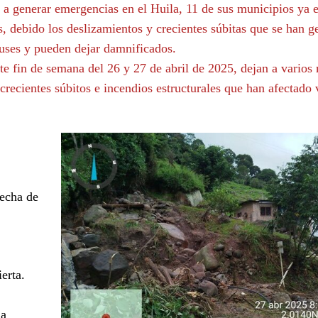
a generar emergencias en el Huila, 11 de sus municipios ya e
s, debido los deslizamientos y crecientes súbitas que se han 
uses y pueden dejar damnificados.
te fin de semana del 26 y 27 de abril de 2025, dejan a varios
crecientes súbitos e incendios estructurales que han afectado 
echa de
erta.
la