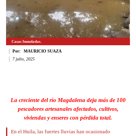
Casas Inundadas.
Por:
MAURICIO SUAZA
7 julio, 2025
Facebook
Twitter
WhatsApp
Li
La creciente del río Magdalena deja más de 100
pescadores artesanales afectados, cultivos,
viviendas y enseres con pérdida total.
En el Huila, las fuertes lluvias han ocasionado