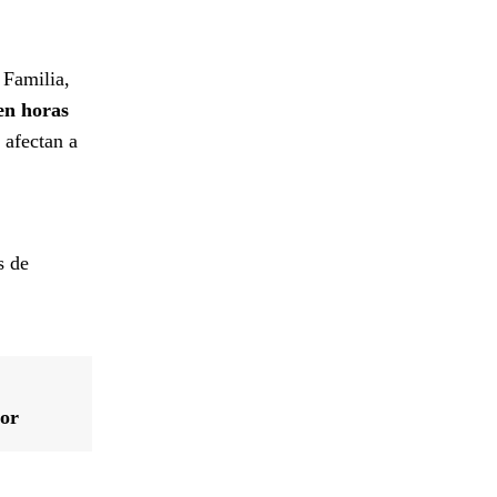
 Familia,
 en horas
 afectan a
s de
ior