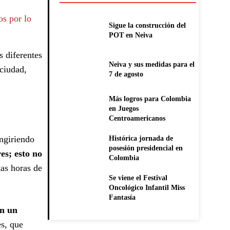
os por lo
Sigue la construcción del
POT en Neiva
s diferentes
Neiva y sus medidas para el
 ciudad,
7 de agosto
Más logros para Colombia
en Juegos
Centroamericanos
ngiriendo
Histórica jornada de
posesión presidencial en
es; esto no
Colombia
tas horas de
Se viene el Festival
Oncológico Infantil Miss
Fantasía
on un
es, que