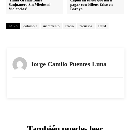
‘Huila Grande Baila
Capturan sujeto que iba a
Sanjuanero Sin Miedos ni
pagar con billetes falso en
Violencias’
Baraya
TAGS
colombia
incremento
inicio
recursos
salud
Jorge Camilo Puentes Luna
También puedes leer