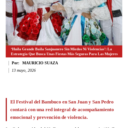
‘Huila Grande Baila Sanjuanero Sin Miedos Ni Violencias’: La
Estrategia Que Busca Unas Fiestas Más Seguras Para Las Mujeres
Por:
MAURICIO SUAZA
13 mayo, 2026
Facebook
Twitter
WhatsApp
Li
El Festival del Bambuco en San Juan y San Pedro
contará con una red integral de acompañamiento
emocional y prevención de violencia.