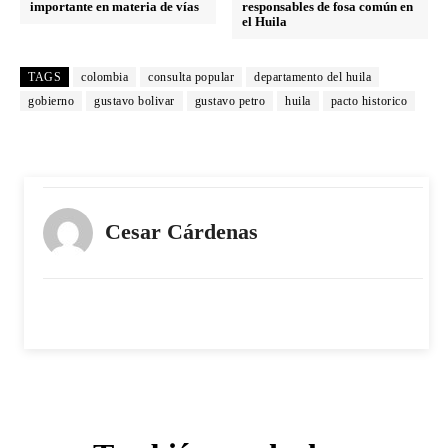
importante en materia de vías
responsables de fosa común en
el Huila
TAGS
colombia
consulta popular
departamento del huila
gobierno
gustavo bolivar
gustavo petro
huila
pacto historico
Cesar Cárdenas