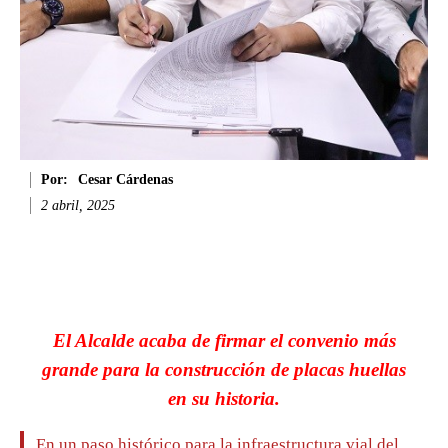
Por:
Cesar Cárdenas
2 abril, 2025
Facebook
Twitter
WhatsApp
Li
El Alcalde acaba de firmar el convenio más
grande para la construcción de placas huellas
en su historia.
En un paso histórico para la infraestructura vial del