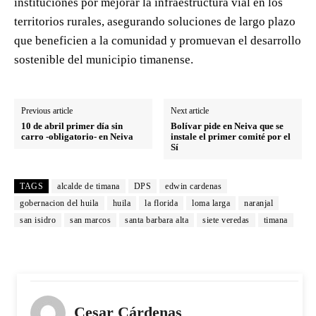
instituciones por mejorar la infraestructura vial en los
territorios rurales, asegurando soluciones de largo plazo
que beneficien a la comunidad y promuevan el desarrollo
sostenible del municipio timanense.
Previous article
Next article
10 de abril primer día sin
Bolívar pide en Neiva que se
carro -obligatorio- en Neiva
instale el primer comité por el
Sí
TAGS
alcalde de timana
DPS
edwin cardenas
gobernacion del huila
huila
la florida
loma larga
naranjal
san isidro
san marcos
santa barbara alta
siete veredas
timana
Cesar Cárdenas