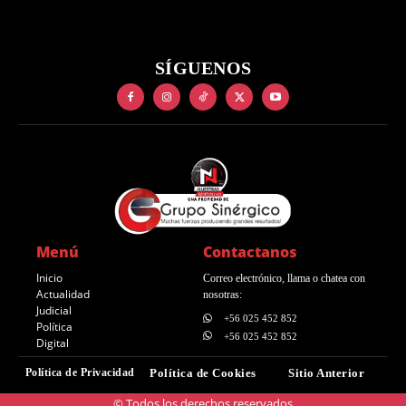
SÍGUENOS
Menú
Contactanos
Inicio
Correo electrónico, llama o chatea con
Actualidad
nosotras:
Judicial
+56 025 452 852
Política
+56 025 452 852
Digital
Política de Privacidad
Política de Cookies
Sitio Anterior
© Todos los derechos reservados