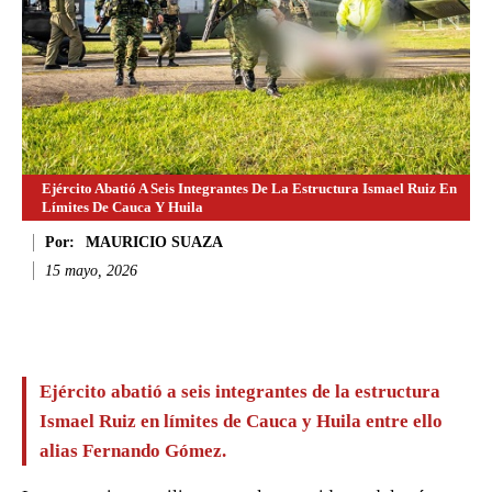
Ejército Abatió A Seis Integrantes De La Estructura Ismael Ruiz En
Límites De Cauca Y Huila
Por:
MAURICIO SUAZA
15 mayo, 2026
Facebook
Twitter
WhatsApp
Li
Ejército abatió a seis integrantes de la estructura
Ismael Ruiz en límites de Cauca y Huila entre ello
alias Fernando Gómez.