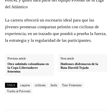
PostNL y quien hará parte del equipo Probike de la Liga
del Atlántico
La carrera ofrecerá un escenario ideal para que las
jóvenes promesas compartan pelotón con ciclistas de
experiencia, en un trazado que pondrá a prueba la fuerza,
la estrategia y la regularidad de las participantes.
Previous article
Next article
Otro subtítulo colombiano en
Huilenses disfrutaron de la
la Copa Libertadores
Ruta Harold Tejada
femenina
TAGS
caqueta
ciclismo
huila
Tour Femenino
Vuelta al Porvenir