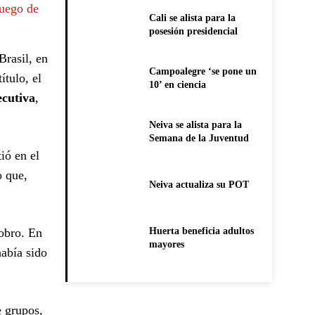
luego de
Cali se alista para la
posesión presidencial
Brasil, en
Campoalegre ‘se pone un
ítulo, el
10’ en ciencia
ecutiva
,
Neiva se alista para la
Semana de la Juventud
ió en el
o que,
Neiva actualiza su POT
cobro. En
Huerta beneficia adultos
mayores
había sido
e grupos,