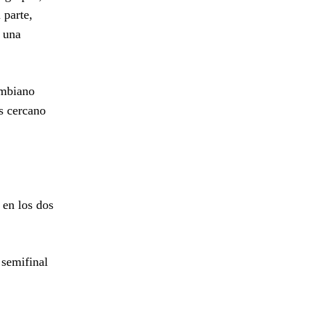
 parte,
r una
ombiano
ás cercano
 en los dos
 semifinal